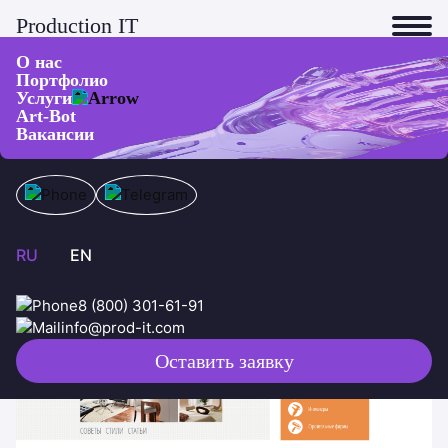
Production IT
О нас
Портфолио
Веб-порталы
Услуги
Art-Bot
Сайты и приложения
Портал для инженеров и
Вакансии
архитекторов
Нейросети
Электроника
VR/AR
RU
EN
8 (800) 301-61-91
info@prod-it.com
Оставить заявку