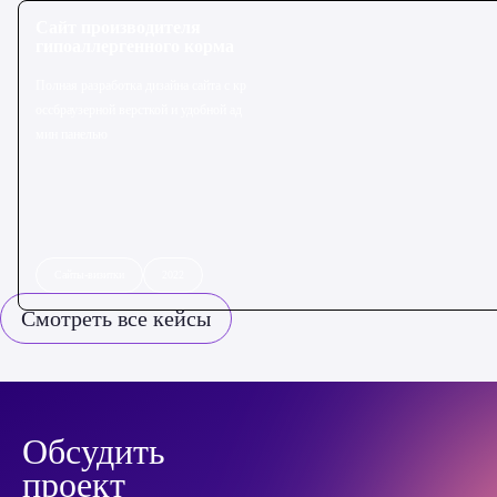
Сайт производителя
гипоаллергенного корма
Полная разработка дизайна сайта с кр
оссбраузерной версткой и удобной ад
мин панелью
Сайты-визитки
2022
Смотреть все кейсы
Обсудить
проект