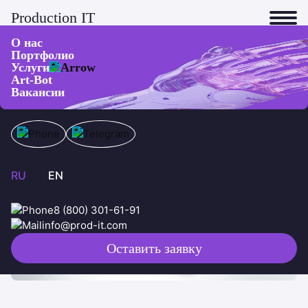
Production IT
О нас
Портфолио
Сайты-визитки
Услуги
Art-Bot
Сайты и приложения
Сайт транспортной компании
Вакансии
Нейросети
Электроника
VR/AR
RU
EN
8 (800) 301-61-91
info@prod-it.com
Оставить заявку